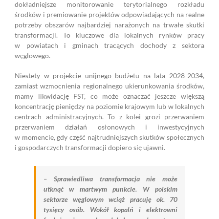
dokładniejsze monitorowanie terytorialnego rozkładu
środków i premiowanie projektów odpowiadających na realne
potrzeby obszarów najbardziej narażonych na trwałe skutki
transformacji. To kluczowe dla lokalnych rynków pracy
w powiatach i gminach tracących dochody z sektora
węglowego.
Niestety w projekcie unijnego budżetu na lata 2028-2034,
zamiast wzmocnienia regionalnego ukierunkowania środków,
mamy likwidację FST, co może oznaczać jeszcze większą
koncentrację pieniędzy na poziomie krajowym lub w lokalnych
centrach administracyjnych. To z kolei grozi przerwaniem
przerwaniem działań osłonowych i inwestycyjnych
w momencie, gdy część najtrudniejszych skutków społecznych
i gospodarczych transformacji dopiero się ujawni.
– Sprawiedliwa transformacja nie może
utknąć w martwym punkcie. W polskim
sektorze węglowym wciąż pracuję ok. 70
tysięcy osób. Wokół kopalń i elektrowni