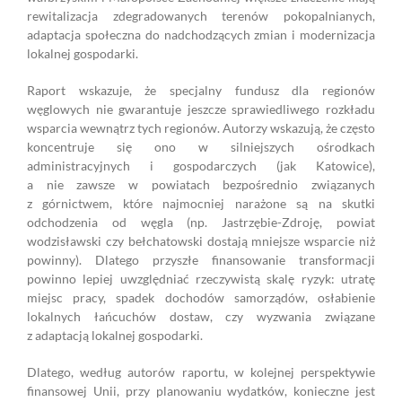
rewitalizacja zdegradowanych terenów pokopalnianych,
adaptacja społeczna do nadchodzących zmian i modernizacja
lokalnej gospodarki.
Raport wskazuje, że specjalny fundusz dla regionów
węglowych nie gwarantuje jeszcze sprawiedliwego rozkładu
wsparcia wewnątrz tych regionów. Autorzy wskazują, że często
koncentruje się ono w silniejszych ośrodkach
administracyjnych i gospodarczych (jak Katowice),
a nie zawsze w powiatach bezpośrednio związanych
z górnictwem, które najmocniej narażone są na skutki
odchodzenia od węgla (np. Jastrzębie-Zdroję, powiat
wodzisławski czy bełchatowski dostają mniejsze wsparcie niż
powinny). Dlatego przyszłe finansowanie transformacji
powinno lepiej uwzględniać rzeczywistą skalę ryzyk: utratę
miejsc pracy, spadek dochodów samorządów, osłabienie
lokalnych łańcuchów dostaw, czy wyzwania związane
z adaptacją lokalnej gospodarki.
Dlatego, według autorów raportu, w kolejnej perspektywie
finansowej Unii, przy planowaniu wydatków, konieczne jest