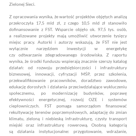
Zielonej Sieci.
Z opracowania wynika, że wartość projektów objętych analizą
przekroczyła 17,5 mld zł, z czego 10,5 mld zł stanowiło
dofinansowanie z FST. Wsparcie objęło ok. 97,5 tys. osób,
a realizowane projekty mają umożliwić utworzenie tysięcy
miejsc pracy. Autorki i autorzy wskazują, że FST nie jest
wyłącznie narzędziem inwestycji w energetykę
czy odtwarzanie zdegradowanego środowiska. Z raportu
wynika, że środki funduszu wspierają znacznie szerszy katalog
działań: od rozwoju przedsiębiorczości i infrastruktury
biznesowej, innowacji, cyfryzacji MŚP, przez szkolenia,
przekwalifikowanie pracowników, doradztwo zawodowe,
edukację dorosłych i działania przeciwdziałające wykluczeniu
społecznemu, po modernizację budynków, poprawę
efektywności energetycznej, rozwój OZE i systemów
ciepłowniczych. FST pomaga samorządom finansować
rekultywację terenów poprzemysłowych, adaptację do zmian
klimatu, zieloną i niebieską infrastrukturę, czysty transport
miejski oraz infrastrukturę rowerową. Osobną kategorią
są działania instytucjonalne: przygotowanie, wdrażanie,