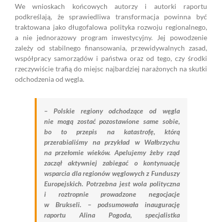
We wnioskach końcowych autorzy i autorki raportu
podkreślają, że sprawiedliwa transformacja powinna być
traktowana jako długofalowa polityka rozwoju regionalnego,
a nie jednorazowy program inwestycyjny. Jej powodzenie
zależy od stabilnego finansowania, przewidywalnych zasad,
współpracy samorządów i państwa oraz od tego, czy środki
rzeczywiście trafią do miejsc najbardziej narażonych na skutki
odchodzenia od węgla.
– Polskie regiony odchodzące od węgla
nie mogą zostać pozostawione same sobie,
bo to przepis na katastrofę, którą
przerabialiśmy na przykład w Wałbrzychu
na przełomie wieków. Apelujemy żeby rząd
zaczął aktywniej zabiegać o kontynuację
wsparcia dla regionów węglowych z Funduszy
Europejskich. Potrzebna jest wola polityczna
i roztropnie prowadzone negocjacje
w Brukseli. – podsumowała inaugurację
raportu Alina Pogoda, specjalistka