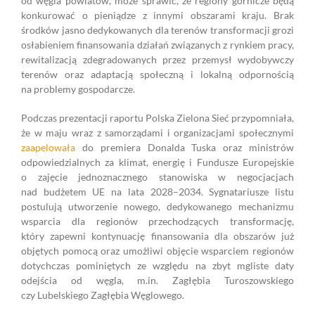
od węgla powiatów, może sprawić, że regiony górnicze będą
konkurować o pieniądze z innymi obszarami kraju. Brak
środków jasno dedykowanych dla terenów transformacji grozi
osłabieniem finansowania działań związanych z rynkiem pracy,
rewitalizacją zdegradowanych przez przemysł wydobywczy
terenów oraz adaptacją społeczną i lokalną odpornością
na problemy gospodarcze.
Podczas prezentacji raportu Polska Zielona Sieć przypomniała,
że w maju wraz z samorządami i organizacjami społecznymi
zaapelowała
do premiera Donalda Tuska oraz ministrów
odpowiedzialnych za klimat, energię i Fundusze Europejskie
o zajęcie jednoznacznego stanowiska w negocjacjach
nad budżetem UE na lata 2028–2034. Sygnatariusze listu
postulują utworzenie nowego, dedykowanego mechanizmu
wsparcia dla regionów przechodzących transformację,
który zapewni kontynuację finansowania dla obszarów już
objętych pomocą oraz umożliwi objęcie wsparciem regionów
dotychczas pominiętych ze względu na zbyt mgliste daty
odejścia od węgla, m.in. Zagłębia Turoszowskiego
czy Lubelskiego Zagłębia Węglowego.