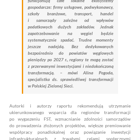
funkcjonują całe lokalne ekosystemy
gospodarcze: firmy usługowe, podwykonawcy,
szkoły branżowe, transport, handel
i samorządy zależne od wpływów
podatkowych dużych zakładów. Jednak
zapotrzebowanie na węgiel będzie
systematycznie spadać. Trudne momenty
jeszcze nadejdą. Bez dedykowanych
bezpośrednio do powiatów węglowych
pieniędzy po 2027 r., regiony te mogą zostać
z przerwanymi inwestycjami i niedokończoną
transformacją. – mówi Alina Pogoda,
specjalistka ds. sprawiedliwej transformacji
w Polskiej Zielonej Sieci.
Autorki i autorzy raportu rekomendują utrzymanie
ukierunkowanego wsparcia dla regionów transformacji
po wygaszeniu FST, wzmacnianie zdolności samorządów
do prowadzenia złożonych projektów, większe premiowanie
współpracy ponadlokalnej oraz powiązanie inwestycji
infrastrukturalnych z trwałymi celami społecznymi