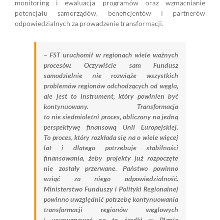
monitoring i ewaluacja programów oraz wzmacnianie
potencjału samorządów, beneficjentów i partnerów
odpowiedzialnych za prowadzenie transformacji.
– FST uruchomił w regionach wiele ważnych
procesów. Oczywiście sam Fundusz
samodzielnie nie rozwiąże wszystkich
problemów regionów odchodzących od węgla,
ale jest to instrument, który powinien być
kontynuowany. Transformacja
to nie siedmioletni proces, obliczony na jedną
perspektywę finansową Unii Europejskiej.
To proces, który rozkłada się na o wiele więcej
lat i dlatego potrzebuje stabilności
finansowania, żeby projekty już rozpoczęte
nie zostały przerwane. Państwo powinno
wziąć za niego odpowiedzialność.
Ministerstwo Funduszy i Polityki Regionalnej
powinno uwzględnić potrzebę kontynuowania
transformacji regionów węglowych
i wyasygnować na to środki w Planie