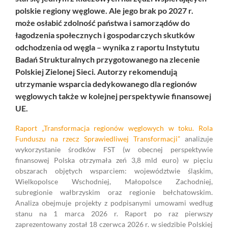
polskie regiony węglowe. Ale jego brak po 2027 r.
może osłabić zdolność państwa i samorządów do
łagodzenia społecznych i gospodarczych skutków
odchodzenia od węgla – wynika z raportu Instytutu
Badań Strukturalnych przygotowanego na zlecenie
Polskiej Zielonej Sieci. Autorzy rekomendują
utrzymanie wsparcia dedykowanego dla regionów
węglowych także w kolejnej perspektywie finansowej
UE.
Raport „Transformacja regionów węglowych w toku. Rola
Funduszu na rzecz Sprawiedliwej Transformacji”
analizuje
wykorzystanie środków FST (w obecnej perspektywie
finansowej Polska otrzymała zeń 3,8 mld euro) w pięciu
obszarach objętych wsparciem: województwie śląskim,
Wielkopolsce Wschodniej, Małopolsce Zachodniej,
subregionie wałbrzyskim oraz regionie bełchatowskim.
Analiza obejmuje projekty z podpisanymi umowami według
stanu na 1 marca 2026 r. Raport po raz pierwszy
zaprezentowany został 18 czerwca 2026 r. w siedzibie Polskiej